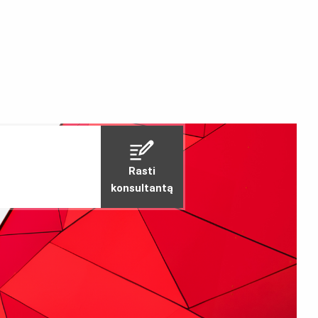
Rasti
konsultantą