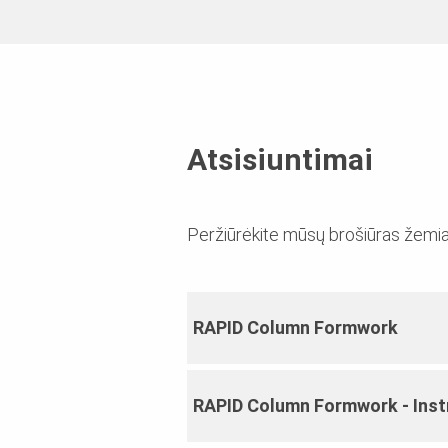
Medžiaga
Klojinių paviršius
Atsisiuntimai
Peržiūrėkite mūsų brošiūras žemi
RAPID Column Formwork
RAPID Column Formwork ‐ Inst