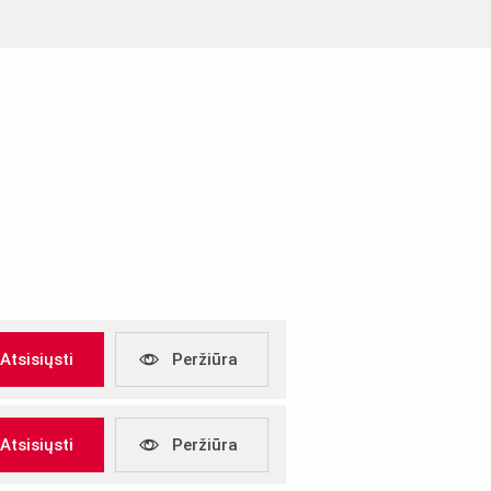
, 30mm aštriabriauniams
Atsisiųsti
Peržiūra
Atsisiųsti
Peržiūra