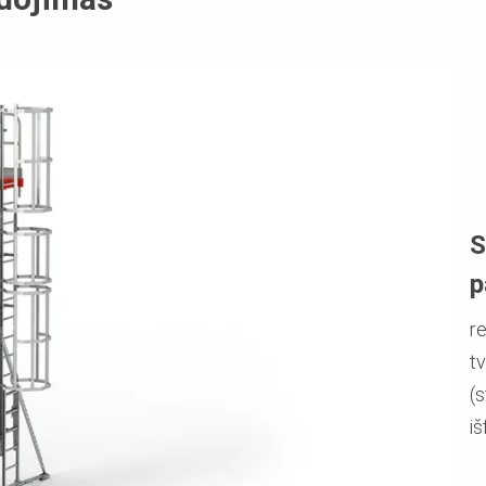
S
p
r
tv
(
i