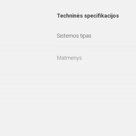
Techninės specifikacijos
Sistemos tipas
Matmenys
Betono mišinio slėgis