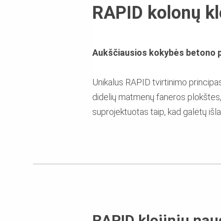
RAPID kolonų klo
Aukščiausios kokybės betono pa
Unikalus RAPID tvirtinimo principas
didelių matmenų faneros plokštes,
suprojektuotas taip, kad galėtų išlai
RAPID klojinių na