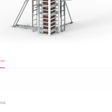
ros
niai