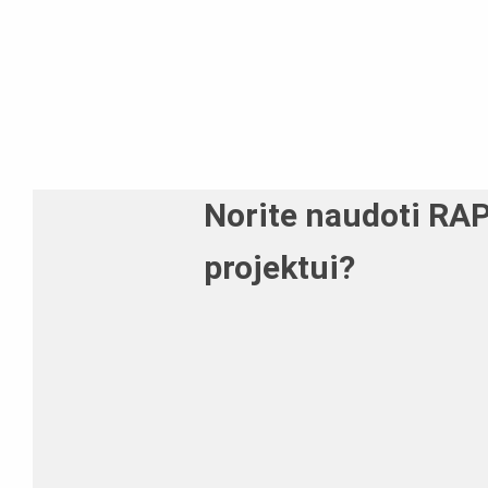
Norite naudoti RAP
projektui?
Paskambinkite mums numeriu +37
galėtume aptarti jūsų reikalavimus