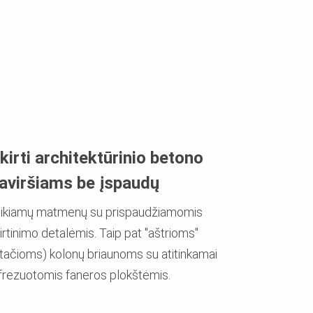
kirti architektūrinio betono
aviršiams be įspaudų
eikiamų matmenų su prispaudžiamomis
irtinimo detalėmis. Taip pat "aštrioms"
stačioms) kolonų briaunoms su atitinkamai
šfrezuotomis faneros plokštėmis.