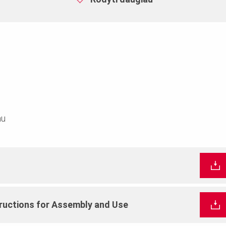
Aliuminis
21mm stulpams su nuožulnumu
stulpams
au
ructions for Assembly and Use