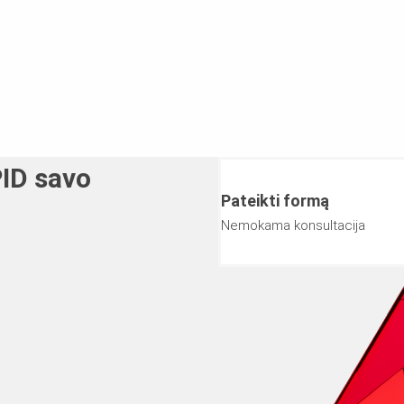
ID savo
Pateikti formą
Nemokama konsultacija
0 5 232 2550, kad
 išsamiau.