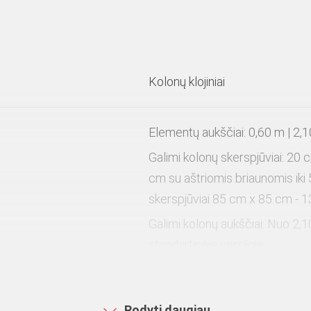
Kolonų klojiniai
Elementų aukščiai: 0,60 m | 2,1
Galimi kolonų skerspjūviai: 20 
cm su aštriomis briaunomis iki 
skerspjūviai 85 cm x 85 cm - 
Galimi kolonų aukščiai: Nuo 2,1
standartinėje versijoje
120 kN/m²
Rodyti daugiau