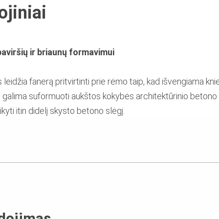
jiniai
viršių ir briaunų formavimui
 leidžia fanerą pritvirtinti prie rėmo taip, kad išvengiama kn
 galima suformuoti aukštos kokybės architektūrinio betono 
kyti itin didelį skysto betono slėgį.
udojimas