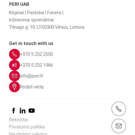
PERI UAB
Klojiniai | Pastoliai | Fanera |
Inžineriniai sprendimai
Titnago g. 19, LT-02300 Vilnius, Lietuva
Get in touch with us
+370 5 232 2550
+370 5 232 1966
info@peri.lt
Rodyti vietą
tel.: +370 5 232 2550
Rekvizitai
e-mail: info@peri.lt
Privatumo politika
Naudojimo sąlygos