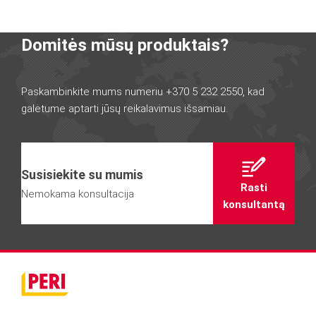
Domitės mūsų produktais?
Paskambinkite mums numeriu +370 5 232 2550, kad
galėtume aptarti jūsų reikalavimus išsamiau.
Susisiekite su mumis
Rasti
Nemokama konsultacija
konsultantą